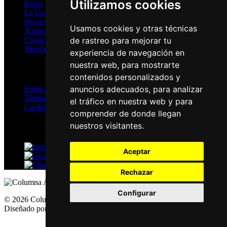
Utilizamos cookies
Inicio
La Unidad
Servicios
Usamos cookies y otras técnicas
Tratamientos
de rastreo para mejorar tu
Consultas Online
Tienda
experiencia de navegación en
nuestra web, para mostrarte
Privacidad
contenidos personalizados y
anuncios adecuados, para analizar
Política de Privacidad
Términos y Condiciones
el tráfico en nuestra web y para
Cookies
comprender de donde llegan
nuestros visitantes.
Redes Sociales
Instagram
Aceptar
Facebook
Threads
Rechazar
Configurar
© 2026 ColumnaActiva.com | Todos los derechos reservados |
Diseñado por
solucionesmagenta.com