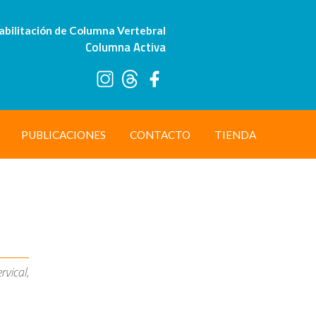
abilitación de Columna Vertebral
Columna Activa
PUBLICACIONES
CONTACTO
TIENDA
rvical,