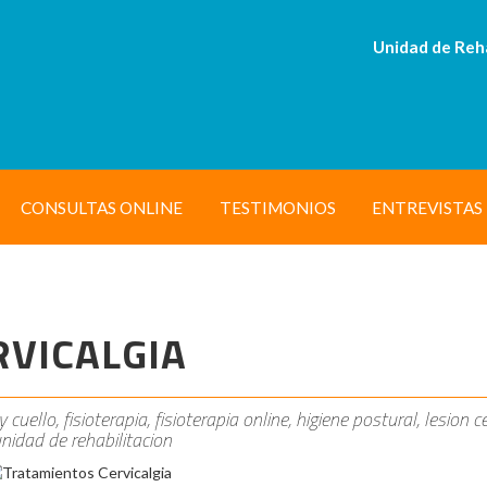
Unidad de Reh
CONSULTAS ONLINE
TESTIMONIOS
ENTREVISTAS
VICALGIA
 cuello, fisioterapia, fisioterapia online, higiene postural, lesion ce
 unidad de rehabilitacion