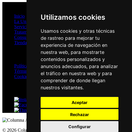
Mapa del Sitio
Utilizamos cookies
Inicio
La Unidad
Servicios
Usamos cookies y otras técnicas
Tratamientos
Consultas Online
de rastreo para mejorar tu
Tienda
experiencia de navegación en
nuestra web, para mostrarte
Privacidad
contenidos personalizados y
Política de Privacidad
anuncios adecuados, para analizar
Términos y Condiciones
el tráfico en nuestra web y para
Cookies
comprender de donde llegan
nuestros visitantes.
Redes Sociales
Instagram
Aceptar
Facebook
Threads
Rechazar
Configurar
© 2026 ColumnaActiva.com | Todos los derechos reservados |