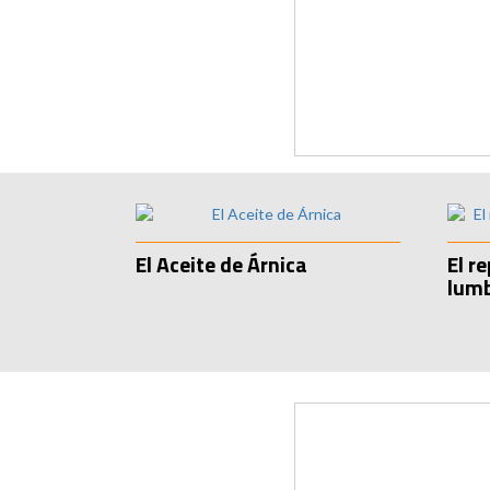
El Aceite de Árnica
El r
lum