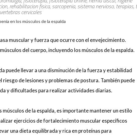
romialgia, fisioterapia, fisioterapia online, hernia discal, higiene
n, rehabilitacion fisica, sarcopenia, sistema nervioso, terapias, t
 vertebras cervicales
masa muscular y fuerza que ocurre con el envejecimiento.
 músculos del cuerpo, incluyendo los músculos de la espalda.
da puede llevar a una disminución de la fuerza y estabilidad
el riesgo de lesiones y problemas de postura. También puede
da y dificultades para realizar actividades diarias.
os músculos de la espalda, es importante mantener un estilo
ealizar ejercicios de fortalecimiento muscular específicos
evar una dieta equilibrada y rica en proteínas para