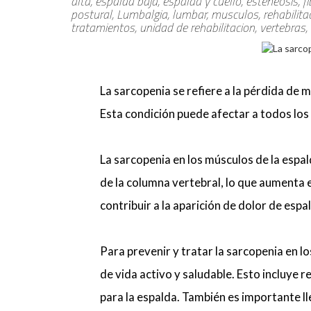
alta, espalda baja, espalda y cuello, esteneosis, fib
postural, Lumbalgia, lumbar, musculos, rehabilitacio
tratamientos, unidad de rehabilitacion, vertebras,
La sarcopenia se refiere a la pérdida de 
Esta condición puede afectar a todos los
La sarcopenia en los músculos de la espal
de la columna vertebral, lo que aumenta 
contribuir a la aparición de dolor de espal
Para prevenir y tratar la sarcopenia en l
de vida activo y saludable. Esto incluye r
para la espalda. También es importante ll