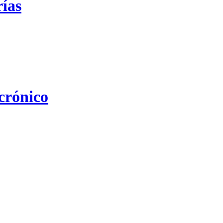
rías
 crónico