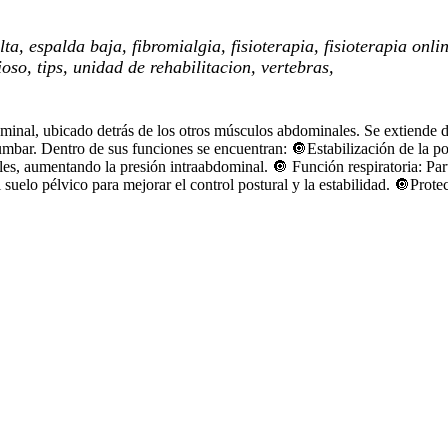
ta, espalda baja, fibromialgia, fisioterapia, fisioterapia onl
ioso, tips, unidad de rehabilitacion, vertebras,
nal, ubicado detrás de los otros músculos abdominales. Se extiende des
 lumbar. Dentro de sus funciones se encuentran: 🔘Estabilización de la p
s, aumentando la presión intraabdominal. 🔘 Función respiratoria: Parti
suelo pélvico para mejorar el control postural y la estabilidad. 🔘Prot