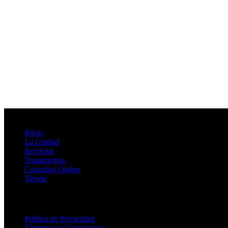
Mapa del Sitio
Inicio
La Unidad
Servicios
Tratamientos
Consultas Online
Tienda
Privacidad
Política de Privacidad
Términos y Condiciones