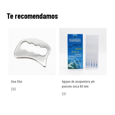
Te recomendamos
Gua Sha
Agujas de acupuntura y/o
punción seca 60 mm
$25
$17