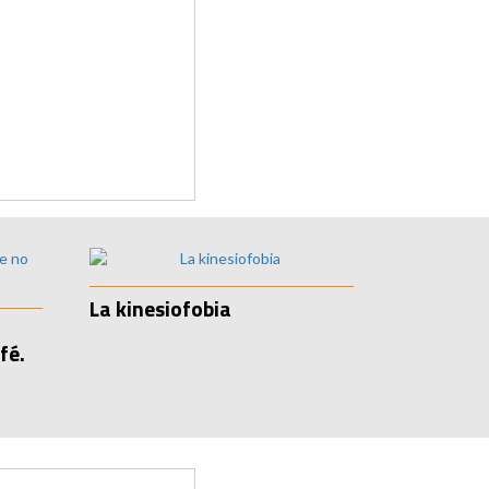
La kinesiofobia
fé.