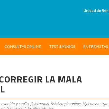
Unidad de Reh
CONSULTAS ONLINE
TESTIMONIOS
ENTREVISTAS
 CORREGIR LA MALA
L
 espalda y cuello, fisioterapia, fisioterapia online, higiene postural
tamientos, unidad de rehabilitacion