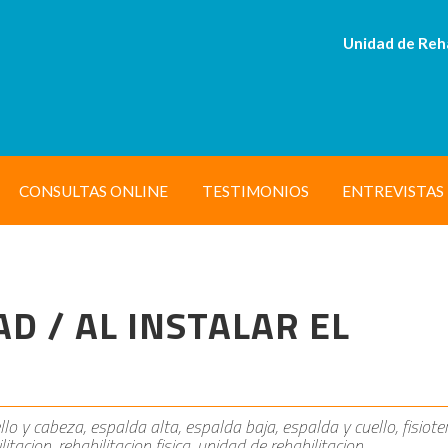
Unidad de Reh
CONSULTAS ONLINE
TESTIMONIOS
ENTREVISTAS
D / AL INSTALAR EL
llo y cabeza, espalda alta, espalda baja, espalda y cuello, fisiote
litacion, rehabilitacion fisica, unidad de rehabilitacion