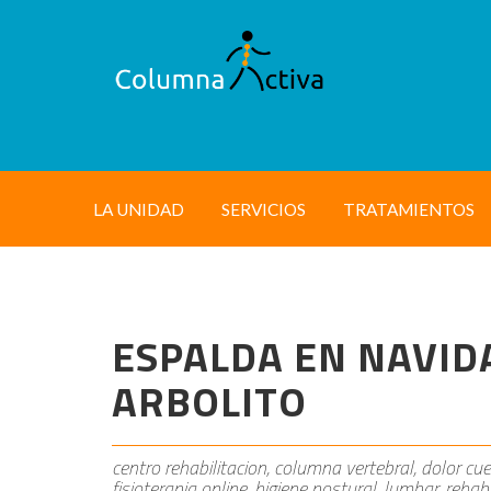
LA UNIDAD
SERVICIOS
TRATAMIENTOS
ESPALDA EN NAVIDA
ARBOLITO
centro rehabilitacion, columna vertebral, dolor cue
fisioterapia online, higiene postural, lumbar, rehabi