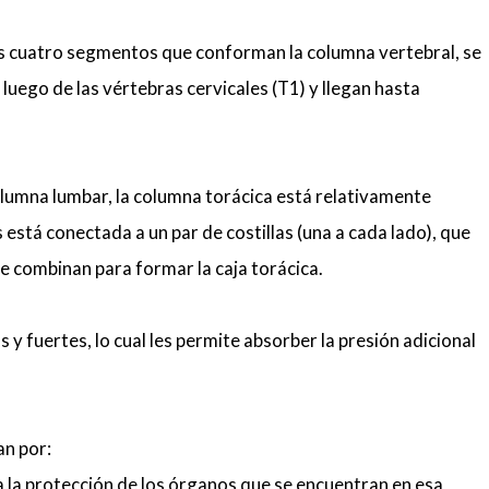
os cuatro segmentos que conforman la columna vertebral, se
uego de las vértebras cervicales (T1) y llegan hasta
columna lumbar, la columna torácica está relativamente
está conectada a un par de costillas (una a cada lado), que
se combinan para formar la caja torácica.
 y fuertes, lo cual les permite absorber la presión adicional
an por:
n a la protección de los órganos que se encuentran en esa