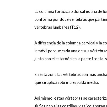
La columna torácica o dorsal es una de l
conforma por doce vértebras que parten l
vértebras lumbares (T12).
A diferencia de la columna cervical y la 
inmóvil porque cada una de sus vértebras 
junto con el esternón en la parte frontal 
En esta zona las vértebras son más anchas
que se aplica sobre la espalda media.
Así mismo, estas vértebras se caracteriz
🔘 Se unen a las costillas, y así colabora