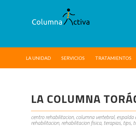
LA UNIDAD
SERVICIOS
TRATAMIENTOS
LA COLUMNA TORÁ
centro rehabilitacion, columna vertebral, espalda al
rehabilitacion, rehabilitacion fisica, terapias, tips