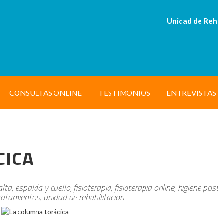
Unidad de Reh
CONSULTAS ONLINE
TESTIMONIOS
ENTREVISTAS
CICA
ta, espalda y cuello, fisioterapia, fisioterapia online, higiene post
, tratamientos, unidad de rehabilitacion