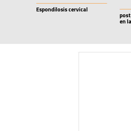
Espondilosis cervical
post
en l