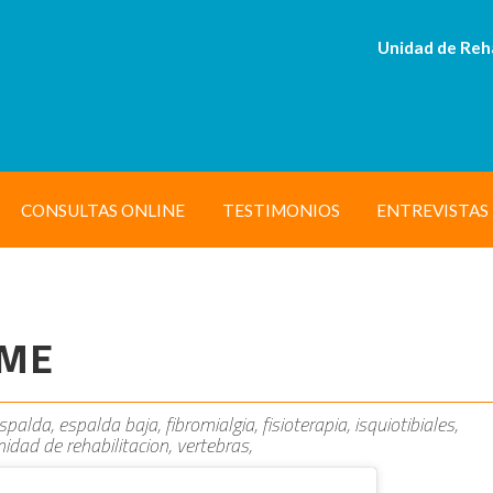
Unidad de Reh
CONSULTAS ONLINE
TESTIMONIOS
ENTREVISTAS
RME
palda, espalda baja, fibromialgia, fisioterapia, isquiotibiales,
idad de rehabilitacion, vertebras,