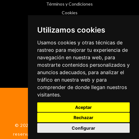
Términos y Condiciones
Cookies
Utilizamos cookies
Redes Sociales
Usamos cookies y otras técnicas de
Instagram
rastreo para mejorar tu experiencia de
navegación en nuestra web, para
Facebook
mostrarte contenidos personalizados y
Threads
anuncios adecuados, para analizar el
tráfico en nuestra web y para
comprender de donde llegan nuestros
visitantes.
Aceptar
Rechazar
© 2026 ColumnaActiva.com | Todos los derechos
Configurar
reservados | Diseñado por
solucionesmagenta.com