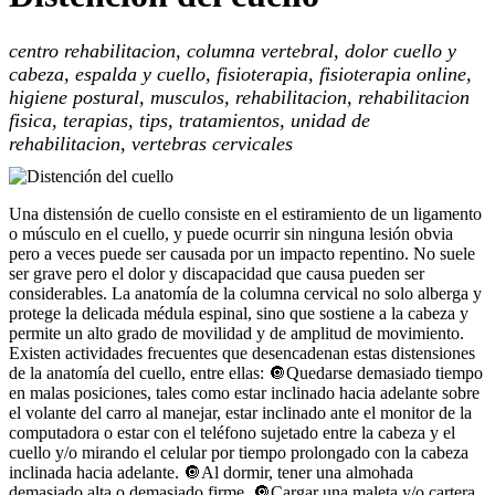
centro rehabilitacion, columna vertebral, dolor cuello y
cabeza, espalda y cuello, fisioterapia, fisioterapia online,
higiene postural, musculos, rehabilitacion, rehabilitacion
fisica, terapias, tips, tratamientos, unidad de
rehabilitacion, vertebras cervicales
Una distensión de cuello consiste en el estiramiento de un ligamento
o músculo en el cuello, y puede ocurrir sin ninguna lesión obvia
pero a veces puede ser causada por un impacto repentino. No suele
ser grave pero el dolor y discapacidad que causa pueden ser
considerables. La anatomía de la columna cervical no solo alberga y
protege la delicada médula espinal, sino que sostiene a la cabeza y
permite un alto grado de movilidad y de amplitud de movimiento.
Existen actividades frecuentes que desencadenan estas distensiones
de la anatomía del cuello, entre ellas: 🔘Quedarse demasiado tiempo
en malas posiciones, tales como estar inclinado hacia adelante sobre
el volante del carro al manejar, estar inclinado ante el monitor de la
computadora o estar con el teléfono sujetado entre la cabeza y el
cuello y/o mirando el celular por tiempo prolongado con la cabeza
inclinada hacia adelante. 🔘Al dormir, tener una almohada
demasiado alta o demasiado firme. 🔘Cargar una maleta y/o cartera,