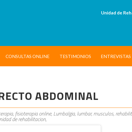
Unidad de Reh
CONSULTAS ONLINE
TESTIMONIOS
ENTREVISTAS
L RECTO ABDOMINAL
oterapia, fisioterapia online, Lumbalgia, lumbar, musculos, rehabili
unidad de rehabilitacion,