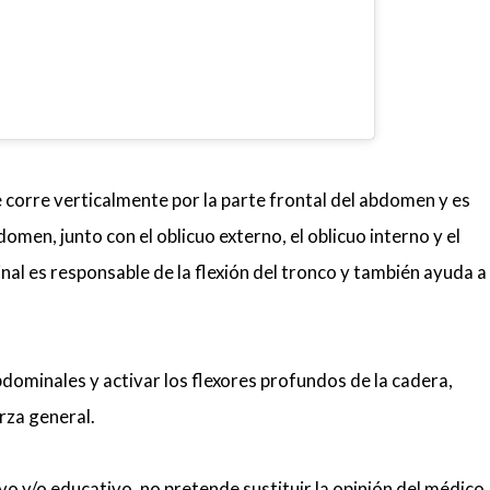
 corre verticalmente por la parte frontal del abdomen y es
omen, junto con el oblicuo externo, el oblicuo interno y el
al es responsable de la flexión del tronco y también ayuda a
abdominales y activar los flexores profundos de la cadera,
rza general.
vo y/o educativo, no pretende sustituir la opinión del médico