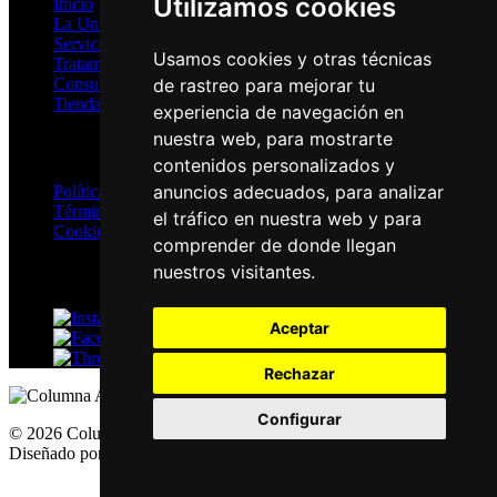
Utilizamos cookies
Inicio
La Unidad
Servicios
Usamos cookies y otras técnicas
Tratamientos
de rastreo para mejorar tu
Consultas Online
Tienda
experiencia de navegación en
nuestra web, para mostrarte
Privacidad
contenidos personalizados y
anuncios adecuados, para analizar
Política de Privacidad
Términos y Condiciones
el tráfico en nuestra web y para
Cookies
comprender de donde llegan
nuestros visitantes.
Redes Sociales
Instagram
Aceptar
Facebook
Threads
Rechazar
Configurar
© 2026 ColumnaActiva.com | Todos los derechos reservados |
Diseñado por
solucionesmagenta.com