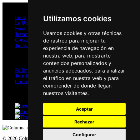
Mapa del Sitio
Utilizamos cookies
Inicio
La Unidad
Servicios
Usamos cookies y otras técnicas
Tratamientos
Consultas Online
de rastreo para mejorar tu
Tienda
experiencia de navegación en
nuestra web, para mostrarte
Privacidad
contenidos personalizados y
Política de Privacidad
anuncios adecuados, para analizar
Términos y Condiciones
el tráfico en nuestra web y para
Cookies
comprender de donde llegan
nuestros visitantes.
Redes Sociales
Instagram
Aceptar
Facebook
Threads
Rechazar
Configurar
© 2026 ColumnaActiva.com | Todos los derechos reservados |