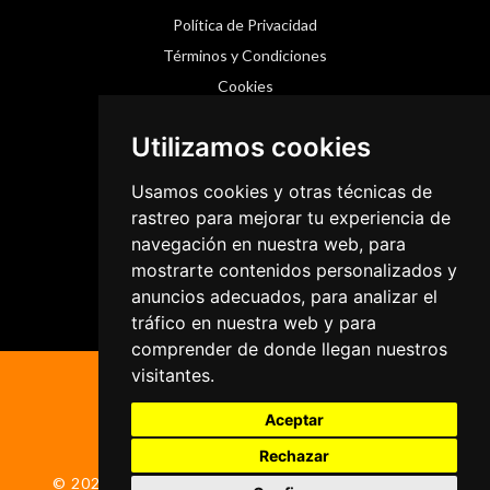
Política de Privacidad
Términos y Condiciones
Cookies
Utilizamos cookies
Redes Sociales
Usamos cookies y otras técnicas de
Instagram
rastreo para mejorar tu experiencia de
navegación en nuestra web, para
Facebook
mostrarte contenidos personalizados y
Threads
anuncios adecuados, para analizar el
tráfico en nuestra web y para
comprender de donde llegan nuestros
visitantes.
Aceptar
Rechazar
© 2026 ColumnaActiva.com | Todos los derechos