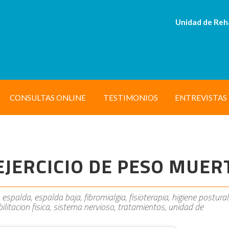
Unidad de Reh
CONSULTAS ONLINE
TESTIMONIOS
ENTREVISTAS
EJERCICIO DE PESO MUER
 espalda, espalda baja, fibromialgia, fisioterapia, higiene postural
ilitacion fisica, sistema nervioso, tratamientos, unidad de