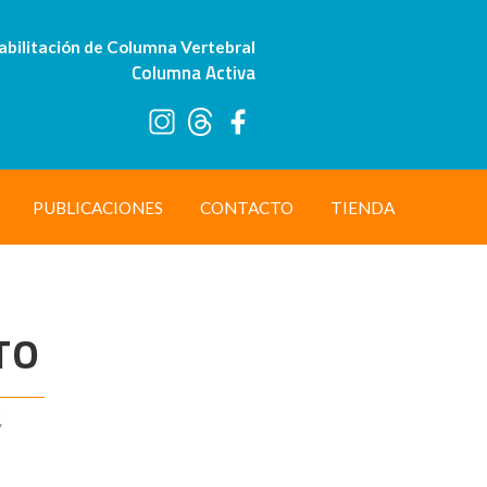
abilitación de Columna Vertebral
Columna Activa
PUBLICACIONES
CONTACTO
TIENDA
TO
,